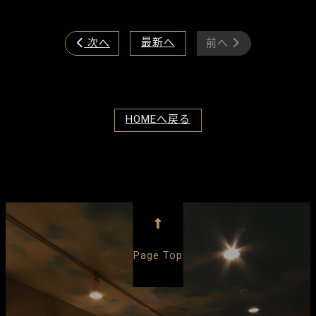
最新へ
次へ
前へ


HOMEへ戻る

Page Top