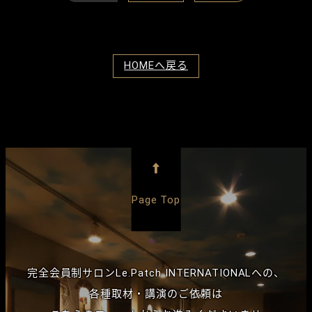
HOMEへ戻る

Page Top
完全会員制サロン
Le.Patch INTERNATIONALへの、
各種取材・講演のご依頼は