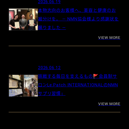
2026.06.19
本物志向のお客様へ、美容と健康のお
裾分けを。 ― NMN協会様より感謝状を
賜りました ―
VIEW MORE
2026.06.12
挑戦する毎日を支えるもの🚩会員制サ
ロンLe.Patch INTERNATIONALのNMN
サプリ習慣」
VIEW MORE