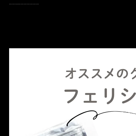
…………………………