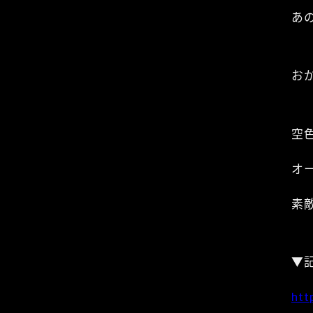
あ
お
空
オ
素
▼
htt