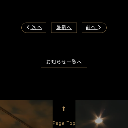
次へ
最新へ
前へ


お知らせ一覧へ

Page Top